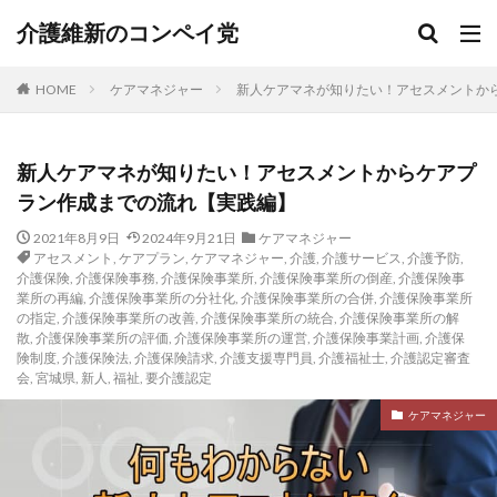
介護維新のコンペイ党
HOME
ケアマネジャー
新人ケアマネが知りたい！アセスメントか
新人ケアマネが知りたい！アセスメントからケアプ
ラン作成までの流れ【実践編】
2021年8月9日
2024年9月21日
ケアマネジャー
アセスメント
,
ケアプラン
,
ケアマネジャー
,
介護
,
介護サービス
,
介護予防
,
介護保険
,
介護保険事務
,
介護保険事業所
,
介護保険事業所の倒産
,
介護保険事
業所の再編
,
介護保険事業所の分社化
,
介護保険事業所の合併
,
介護保険事業所
の指定
,
介護保険事業所の改善
,
介護保険事業所の統合
,
介護保険事業所の解
散
,
介護保険事業所の評価
,
介護保険事業所の運営
,
介護保険事業計画
,
介護保
険制度
,
介護保険法
,
介護保険請求
,
介護支援専門員
,
介護福祉士
,
介護認定審査
会
,
宮城県
,
新人
,
福祉
,
要介護認定
ケアマネジャー