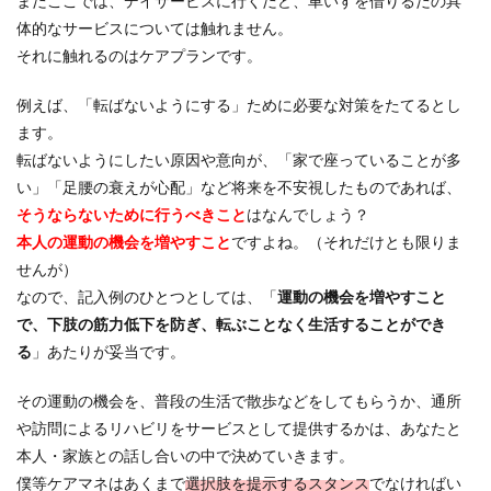
まだここでは、デイサービスに行くだど、車いすを借りるだの具
体的なサービスについては触れません。
それに触れるのはケアプランです。
例えば、「転ばないようにする」ために必要な対策をたてるとし
ます。
転ばないようにしたい原因や意向が、「家で座っていることが多
い」「足腰の衰えが心配」など将来を不安視したものであれば、
そうならないために行うべきこと
はなんでしょう？
本人の運動の機会を増やすこと
ですよね。（それだけとも限りま
せんが）
なので、記入例のひとつとしては、「
運動の機会を増やすこと
で、下肢の筋力低下を防ぎ、転ぶことなく生活することができ
る
」あたりが妥当です。
その運動の機会を、普段の生活で散歩などをしてもらうか、通所
や訪問によるリハビリをサービスとして提供するかは、あなたと
本人・家族との話し合いの中で決めていきます。
僕等ケアマネはあくまで
選択肢を提示するスタンス
でなければい