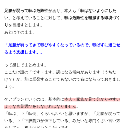
足腰が弱って転ぶ危険性
があり、本人も「
転ばないようにした
い
」と考えていることに対して、
転ぶ危険性を軽減する環境づく
り
を目指すとします。
あとはそのまま、
「足腰が弱ってきて転びやすくなっているので、転ばずに過ごせ
るよう支援します。」
って感じでまとめます。
ここだけ謎の「です・ます」調になる傾向があります（うちだ
け？）が、別に反発することでもないので右にならっておきまし
ょう。
ケアプランというのは、基本的に
本人・家族が見て分かりやすい
ような言葉選びをしなければなりません
。
「転ぶ」⇒「転倒」くらいはいいと思いますが、「足腰が弱って
いる」⇒「下肢筋力が低下している」みたいな専門くさい言い方
をしても、相手はピンとこないです。