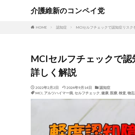
介護保険改正
介護維新のコンペイ党
介護保険事業計画
介護保険事業所検
HOME
認知症
MCIセルフチェックで認知症リス
MCIセルフチェックで
詳しく解説
2022年2月2日
2024年9月14日
認知症
MCI
,
アルツハイマー病
,
セルフチェック
,
健康
,
医療
,
検査
,
物忘