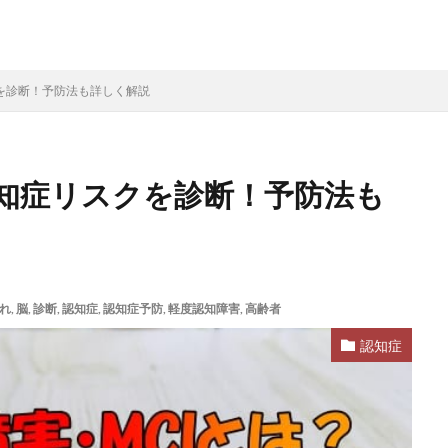
介護保険外サービス
介護保険外
介護保険制度
介護保険住宅改修
介護保険事業所選び
介護保険事業所紹介
介護保険事業所比較
索
７５歳以上
クを診断！予防法も詳しく解説
検索
認知症リスクを診断！予防法も
れ
,
脳
,
診断
,
認知症
,
認知症予防
,
軽度認知障害
,
高齢者
認知症