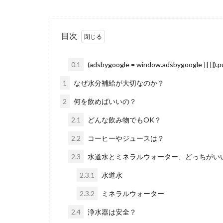
目次
0.1
(adsbygoogle = window.adsbygoogle || []).pu
1
なぜ水分補給が大切なのか？
2
何を飲めばいいの？
2.1
どんな飲み物でもOK？
2.2
コーヒーやジュースは？
2.3
水道水とミネラルウォーター、どっちがい
2.3.1
水道水
2.3.2
ミネラルウォーター
2.4
浄水器は安全？