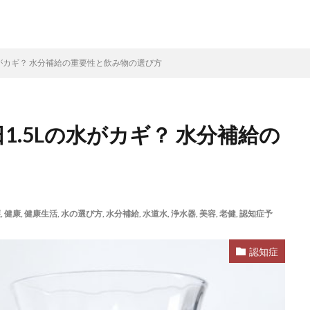
介護保険外サービス
介護保険外
介護保険制度
介護保険住宅改修
介護保険事業所選び
介護保険事業所紹介
介護保険事業所比較
索
７５歳以上
水がカギ？ 水分補給の重要性と飲み物の選び方
検索
1.5Lの水がカギ？ 水分補給の
護
,
健康
,
健康生活
,
水の選び方
,
水分補給
,
水道水
,
浄水器
,
美容
,
老健
,
認知症予
認知症