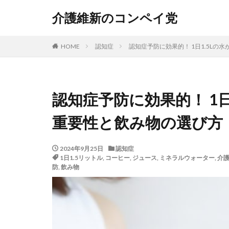
介護保険改正
介護維新のコンペイ党
介護保険事業計画
介護保険事業所検
HOME
認知症
認知症予防に効果的！ 1日1.5Lの
認知症予防に効果的！ 1日
重要性と飲み物の選び方
2024年9月25日
認知症
1日1.5リットル
,
コーヒー
,
ジュース
,
ミネラルウォーター
,
介
防
,
飲み物