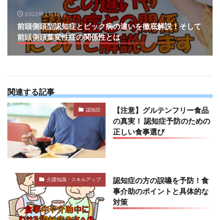
2022年1月18日
前頭側頭型認知症とピック病の違いを徹底解説！そして
前頭側頭葉変性症の関係性とは
関連する記事
【注意】グルテンフリー食品
認知症
の真実！ 認知症予防のための
正しい食事選び
認知症の方の誤嚥を予防！食
介護知識・スキルアップ
事介助のポイントと具体的な
対策