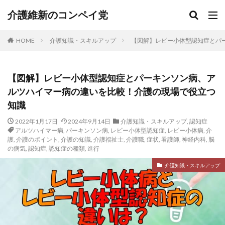
介護維新のコンペイ党
HOME
介護知識・スキルアップ
【図解】レビー小体型認知症とパ
【図解】レビー小体型認知症とパーキンソン病、ア
ルツハイマー病の違いを比較！介護の現場で役立つ
知識
2022年1月17日
2024年9月14日
介護知識・スキルアップ
,
認知症
アルツハイマー病
,
パーキンソン病
,
レビー小体型認知症
,
レビー小体病
,
介
護
,
介護のポイント
,
介護の知識
,
介護福祉士
,
介護職
,
症状
,
看護師
,
神経内科
,
脳
の病気
,
認知症
,
認知症の種類
,
進行
介護知識・スキルアップ