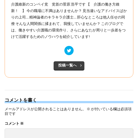
介護維新のコンペイ党 党首の菅原 浩平です 【 介護の働き方維
新！ 】 今の職場に不満はありませんか？ 見当違いなアドバイスばか
りの上司… 精神論者のキラキラ介護士… 肝心なところは他人任せの同
僚 そんな人間関係に揉まれて、我慢していませんか？ このブログで
は、働きやすい介護職の環境作り、さらにあなたが周りと一歩差をつ
けて活躍するためのノウハウを紹介しています!
投稿一覧へ
コメントを書く
メールアドレスが公開されることはありません。
※
が付いている欄は必須項
目です
コメント
※