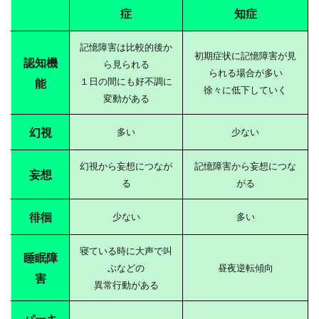
症
知症
記憶障害は比較的後か
初期症状に記憶障害が見
認知機
ら見られる
られる場合が多い
１日の間にも好不調に
能
徐々に低下していく
変動がある
幻視
多い
少ない
幻視から妄想につなが
記憶障害から妄想につな
妄想
る
がる
徘徊
少ない
多い
寝ている時に大声で叫
睡眠障
ぶなどの
昼夜逆転傾向
害
異常行動がある
パーキ